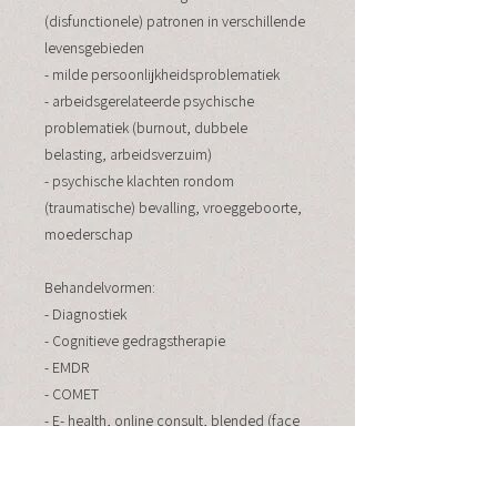
(disfunctionele) patronen in verschillende
levensgebieden
- milde persoonlijkheidsproblematiek
- arbeidsgerelateerde psychische
problematiek (burnout, dubbele
belasting, arbeidsverzuim)
- psychische klachten rondom
(traumatische) bevalling, vroeggeboorte,
moederschap
Behandelvormen:
- Diagnostiek
- Cognitieve gedragstherapie
- EMDR
- COMET
- E- health, online consult, blended (face
to face aangevuld met E-health)